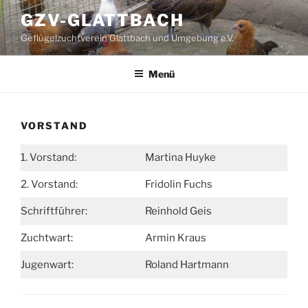
Zum
GZV-GLATTBACH
Inhalt
Geflügelzuchtverein Glattbach und Umgebung e.V.
springen
Menü
VORSTAND
1. Vorstand:
Martina Huyke
2. Vorstand:
Fridolin Fuchs
Schriftführer:
Reinhold Geis
Zuchtwart:
Armin Kraus
Jugenwart:
Roland Hartmann